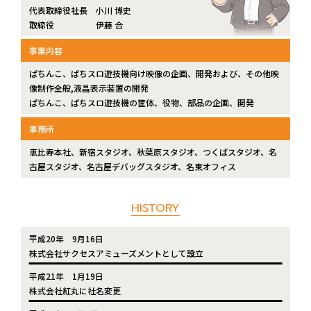
代表取締役社長 小川 博史
取締役 伊藤 合
事業内容
ぱちんこ、ぱちスロ遊技機向け映像の企画、開発および、その他映
像制作全般,液晶表示装置の開発
ぱちんこ、ぱちスロ遊技機の筐体、役物、部品の企画、開発
事務所
恵比寿本社、新宿スタジオ、秋葉原スタジオ、つくばスタジオ、
名
古屋スタジオ、名古屋デバッグスタジオ、名東オフィス
HISTORY
平成20年
9月16日
株式会社サクセスアミューズメントとして設立
平成21年
1月19日
株式会社紅丸に社名変更