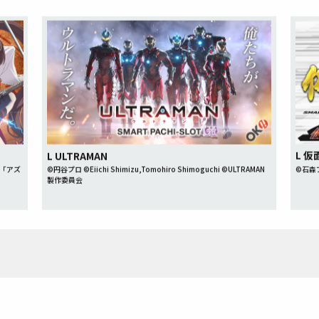
L 
L ULTRAMAN
アニメ「アズ
©石森
©円谷プロ ©Eiichi Shimizu,Tomohiro Shimoguchi ©ULTRAMAN
製作委員会