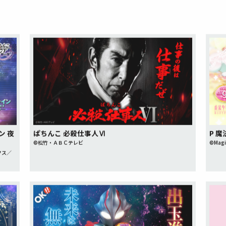
ン 夜
ぱちんこ 必殺仕事人Ⅵ
P 
©松竹・ＡＢＣテレビ
©Magic
クス／