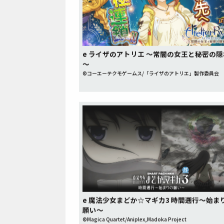
e ライザのアトリエ ～常闇の女王と秘密の
～
©コーエーテクモゲームス/「ライザのアトリエ」製作委員会
e 魔法少女まどか☆マギカ3 時間遡行～始ま
願い～
©Magica Quartet/Aniplex,Madoka Project