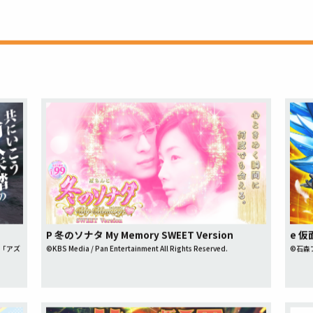
P 冬のソナタ My Memory SWEET Version
e 
アニメ「アズ
©KBS Media / Pan Entertainment All Rights Reserved.
©石森