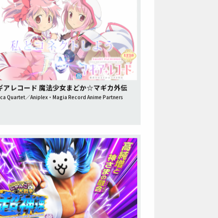
マギアレコード 魔法少女まどか☆マギカ外伝
ca Quartet／Aniplex・Magia Record Anime Partners