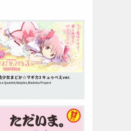
魔法少女まどか☆マギカ3 キュゥべえver.
a Quartet/Aniplex,Madoka Project