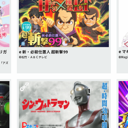
e 
トリガ
e 新・必殺仕置人 超斬撃99
©Magi
©松竹・ＡＢＣテレビ
アニメ「アズ