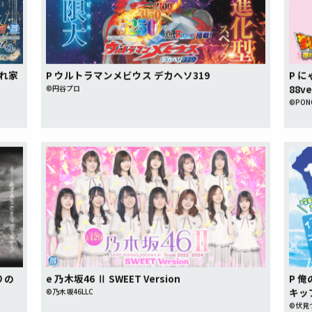
隠れ家
P ウルトラマンメビウス デカヘソ319
P 
88ve
©円谷プロ
©PONO
りの
e 乃木坂46 Ⅱ SWEET Version
P 
キップ
©乃木坂46LLC
©伏見